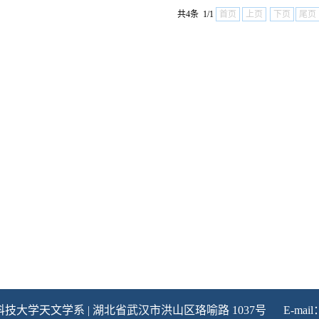
共4条 1/1
首页
上页
下页
尾页
中科技大学天文学系
| 湖北省武汉市洪山区珞喻路 1037号 E-mail：astr