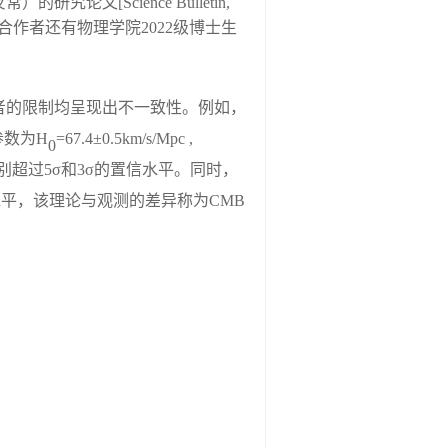
反常）的研究论文[Science Bulletin,
，合作者还有物理学院2022级博士生
者的限制均呈现出不一致性。例如，
参数为
H
=67.4
±
0.5km/s/Mpc ,
0
别超过
5σ
和
3
σ
的置信水平。同时，
水平，该理论与观测的差异称为
CMB