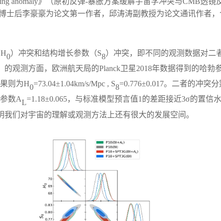
ions and lensing anomaly》（原初反弹-暴胀方案缓解宇宙学冲突与CMB透镜
物理学院天文系博士后李豪豪为论文第一作者，邱涛涛副教授为论文通讯作者
（
H
）冲突和结构增长参数（
S
）冲突，即不同的观测数据对二
0
8
）
的观测方面，欧洲航天局的
Planck卫星2018年数据得到的哈勃
果则为
H
=
73.04
±
1
.
04
km/s/Mpc , S
=0.
776
±0.01
7
。二者的冲突分
0
8
幅参数A
=
1.18
±
0.065
，与标准模型预言值
1的差距接近
3
σ
的置信
L
表明我们对宇宙的理解或观测方法上还有很大的发展空间。