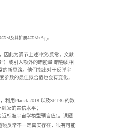
A
及其扩展
。
ACDM
ACDM+
L
，因此为调节上述冲突/反常，文献
”）或引入额外的暗能量-暗物质相
常的新思路。他们指出对于反弹宇
度参数的最佳拟合值也会有变化，
nck 2018 以及SPT3G的数
小到
3
σ
的置信水平；
接近标准宇宙学模型预言值
1。课题
透镜反常不一定真实存在，很有可能