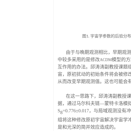
图
宇宙学参数的后验分
1.
由于与晚期观测相比，早期观测
中较多采用的是修改
模型的方
ACDM
互作用的办法。邱涛涛副教授课题
宙，原初扰动的初始条件将会被修
从而改变早期观测值。这也可能会
在这一思路下，邱涛涛副教授课题组
据，通过马尔科夫链—蒙特卡洛模
S
=0.
776
±0.01
7
，与局域观测没有冲
8
组将这种修改原初宇宙解决宇宙学冲
是和光深的简并效应造成的。