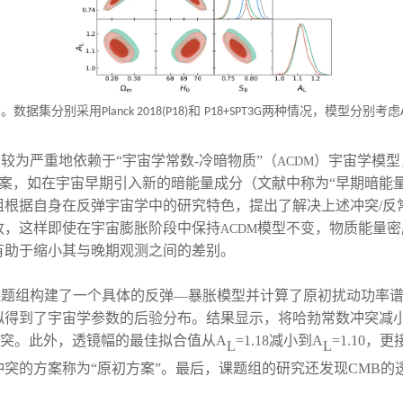
布。数据集分别采用
和
两种情况，模型分别考虑
Planck 2018(P18)
P18+SPT3G
较为严重地依赖于“宇宙学常数-冷暗物质”（
）宇宙学模型
ACDM
案，如在宇宙早期引入新的暗能量成分（文献中称为“早期暗能量
组根据自身在反弹宇宙学中的研究特色，提出了解决上述冲突/反
改，这样即使在宇宙膨胀阶段中保持
模型不变，物质能量密
ACDM
有助于缩小其与晚期观测之间的差别。
构建了一个具体的反弹—暴胀模型并计算了原初扰动功率谱，利用Pla
拟得到了宇宙学参数的后验分布。结果显示，将哈勃常数冲突减
突。此外，透镜幅的最佳拟合值从A
=
1.18
减小到A
=
1.10
，更
L
L
突的方案称为“原初方案”。最后，课题组的研究还发现CMB的