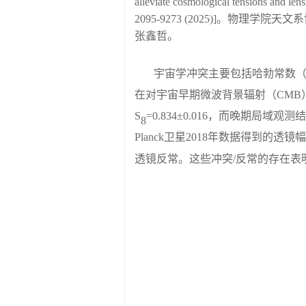
alleviate cosmological tens
2095-9273 (2025)]。
张鑫哲。
宇宙学冲突主要包括哈勃常数
在对宇宙早期微波背景辐射
（
CMB
S
=0.834
±
0.016
，
而晚期局域观测结
8
Planck卫星2018年数据得到的透镜
透镜反常。这些冲突/反常的存在